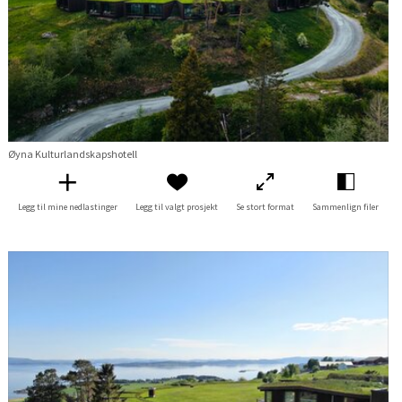
Øyna Kulturlandskapshotell
Legg til mine nedlastinger
Legg til valgt prosjekt
Se stort format
Sammenlign filer