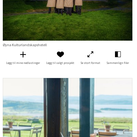
Øyna Kulturlandskapshotell
Legg til mine nedlastinger
Legg til valgt prosjekt
Se stort format
Sammenlign filer