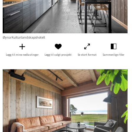
Øyna Kulturlandskapshotell
Legg til mine nedlastinger
Legg til valgt prosjekt
Se stort format
Sammenlign filer