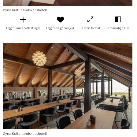
Øyna Kulturlandskapshotell
Legg til mine nedlastinger
Legg til valgt prosjekt
Se stort format
Sammenlign filer
Øyna Kulturlandskapshotell