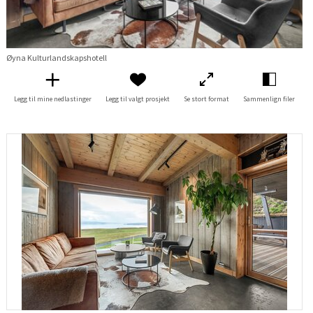
Øyna Kulturlandskapshotell
Legg til mine nedlastinger
Legg til valgt prosjekt
Se stort format
Sammenlign filer