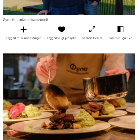
Øyna Kulturlandskapshotell
Legg til mine nedlastinger
Legg til valgt prosjekt
Se stort format
Sammenlign filer