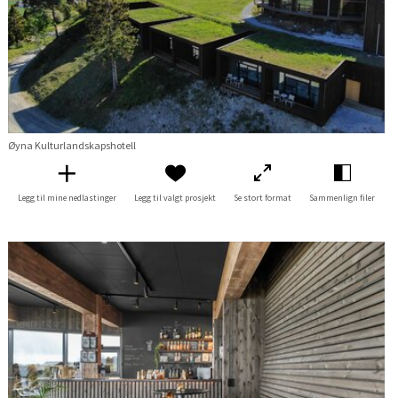
Øyna Kulturlandskapshotell
Legg til mine nedlastinger
Legg til valgt prosjekt
Se stort format
Sammenlign filer