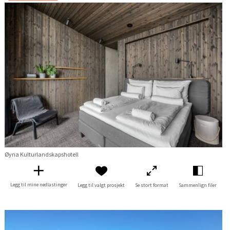
Øyna Kulturlandskapshotell
Legg til mine nedlastinger
Legg til valgt prosjekt
Se stort format
Sammenlign filer