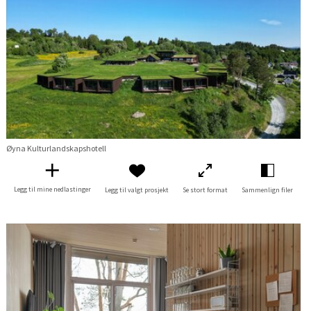
Øyna Kulturlandskapshotell
Legg til mine nedlastinger
Legg til valgt prosjekt
Se stort format
Sammenlign filer