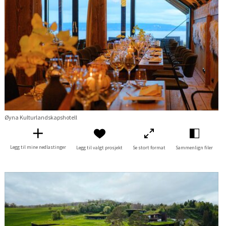
Øyna Kulturlandskapshotell
Legg til mine nedlastinger
Legg til valgt prosjekt
Se stort format
Sammenlign filer