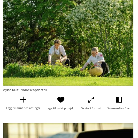
Øyna Kulturlandskapshotell
Legg til mine nedlastinger
Legg til valgt prosjekt
Se stort format
Sammenlign filer