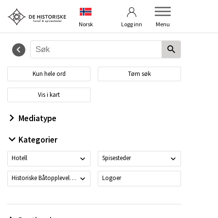
Betingelser
Kontakt oss
Norsk
Logg inn
Menu
Kun hele ord
Tøm søk
Vis i kart
Mediatype
Kategorier
Hotell
Spisesteder
Historiske Båtopplevelser
Logoer