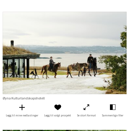
Øyna Kulturlandskapshotell
Legg til mine nedlastinger
Legg til valgt prosjekt
Se stort format
Sammenlign filer