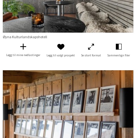
Øyna Kulturlandskapshotell
Legg til mine nedlastinger
Legg til valgt prosjekt
Se stort format
Sammenlign filer