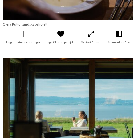
Øyna Kulturlandskapshotell
Legg til mine nedlastinger
Legg til valgt prosjekt
Se stort format
Sammenlign filer