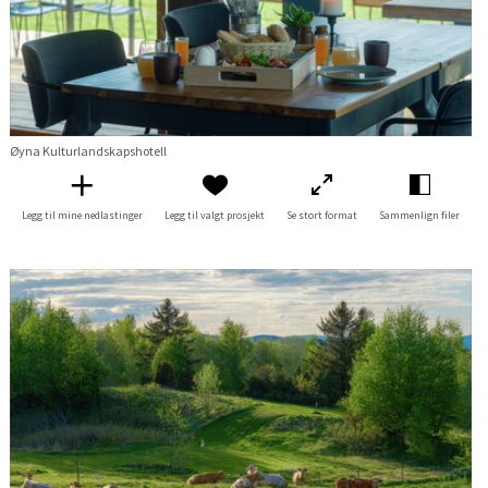
Øyna Kulturlandskapshotell
Legg til mine nedlastinger
Legg til valgt prosjekt
Se stort format
Sammenlign filer