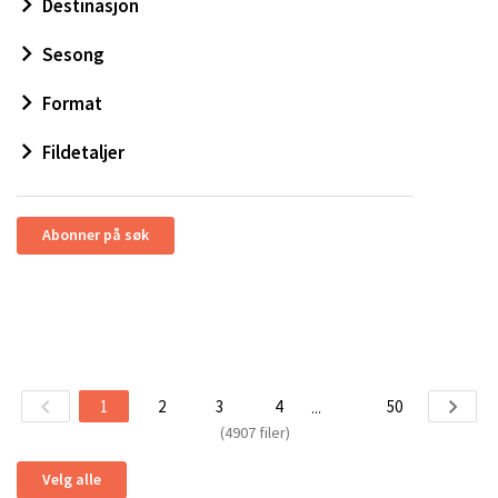
Destinasjon
Sesong
Format
Fildetaljer
Abonner på søk
1
2
3
4
50
...
(4907 filer)
Velg alle