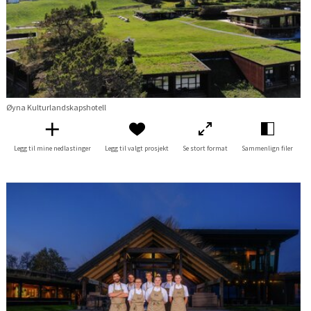
Øyna Kulturlandskapshotell
Legg til mine nedlastinger
Legg til valgt prosjekt
Se stort format
Sammenlign filer