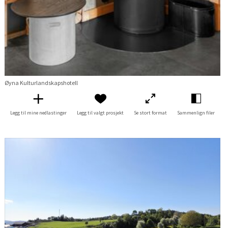
Øyna Kulturlandskapshotell
Legg til mine nedlastinger
Legg til valgt prosjekt
Se stort format
Sammenlign filer