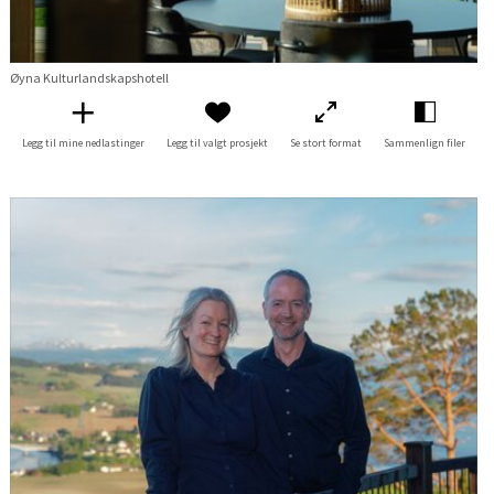
Øyna Kulturlandskapshotell
Legg til mine nedlastinger
Legg til valgt prosjekt
Se stort format
Sammenlign filer