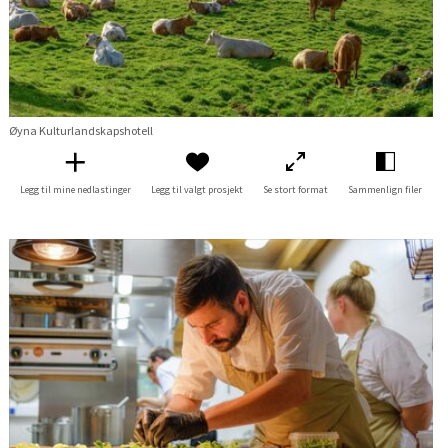
Øyna Kulturlandskapshotell
Legg til mine nedlastinger
Legg til valgt prosjekt
Se stort format
Sammenlign filer