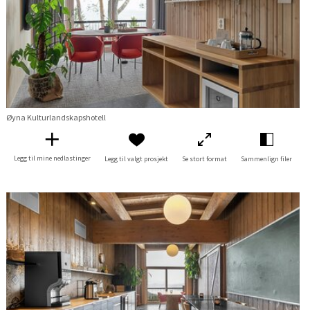
Øyna Kulturlandskapshotell
Legg til mine nedlastinger
Legg til valgt prosjekt
Se stort format
Sammenlign filer