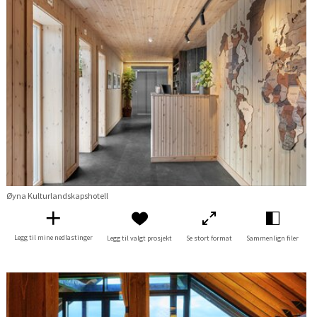
Øyna Kulturlandskapshotell
Legg til mine nedlastinger
Legg til valgt prosjekt
Se stort format
Sammenlign filer