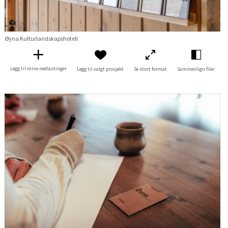
Øyna Kulturlandskapshotell
Legg til mine nedlastinger
Legg til valgt prosjekt
Se stort format
Sammenlign filer