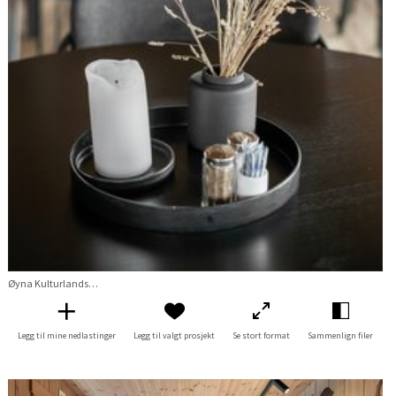
Øyna Kulturlandskapshotell
Legg til mine nedlastinger
Legg til valgt prosjekt
Se stort format
Sammenlign filer