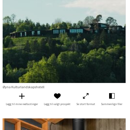
Øyna Kulturlandskapshotell
Legg til mine nedlastinger
Legg til valgt prosjekt
Se stort format
Sammenlign filer