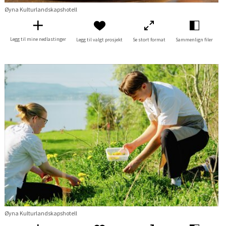
Øyna Kulturlandskapshotell
Legg til mine nedlastinger
Legg til valgt prosjekt
Se stort format
Sammenlign filer
Øyna Kulturlandskapshotell