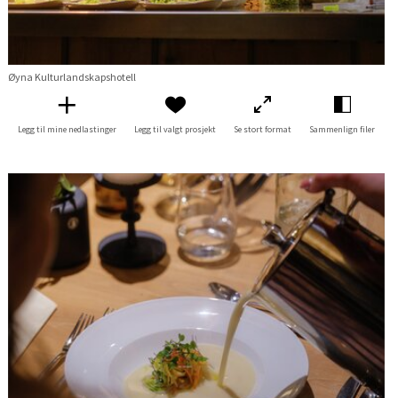
Øyna Kulturlandskapshotell
Legg til mine nedlastinger
Legg til valgt prosjekt
Se stort format
Sammenlign filer