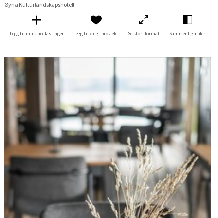
Øyna Kulturlandskapshotell
Legg til mine nedlastinger
Legg til valgt prosjekt
Se stort format
Sammenlign filer