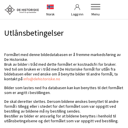
Betingelser
Kontakt oss
Norsk
Logg inn
Menu
Utlånsbetingelser
Formålet med denne bildedatabasen er å fremme markedsføring av
De Historiske.
Bruk av bilder i tråd med dette formålet er kostnadsfri for bruker.
Ved tvil om bruken er i tråd med De Historiske formål for utlån fra
bildebasen eller ved ønske om å benytte bilder til andre formål, ta
kontakt på
info@dehistoriske.no
Bilder som lastes ned fra databasen kan kun benyttes til det formålet
som er angitt i bestillingen.
De skal deretter slettes. Dersom bildene ønskes benyttet til andre
formål i tillegg eller i stedet for det formålet som var oppgitt ved
bestilling av bildene må ny bestilling sendes.
Bestiller av bilder er ansvarlig for at bildene benyttes i henhold til
utlånsbetingelsene og det formålet som var oppgitt ved bestilling.