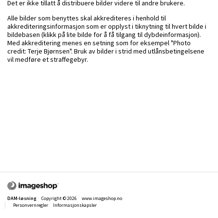
Det er ikke tillatt å distribuere bilder videre til andre brukere.
Alle bilder som benyttes skal akkrediteres i henhold til
akkrediteringsinformasjon som er opplyst i tiknytning til hvert bilde i
bildebasen (klikk på lite bilde for å få tilgang til dybdeinformasjon).
Med akkreditering menes en setning som for eksempel "Photo
credit: Terje Bjørnsen". Bruk av bilder i strid med utlånsbetingelsene
vil medføre et straffegebyr.
DAM-løsning
Copyright © 2026
www.imageshop.no
Personvernregler
Informasjonskapsler